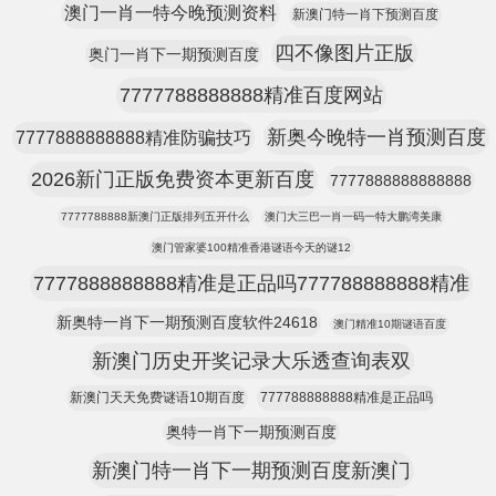
澳门一肖一特今晚预测资料
新澳门特一肖下预测百度
四不像图片正版
奥门一肖下一期预测百度
7777788888888精准百度网站
新奥今晚特一肖预测百度
7777888888888精准防骗技巧
2026新门正版免费资本更新百度
7777888888888888
7777788888新澳门正版排列五开什么
澳门大三巴一肖一码一特大鹏湾美康
澳门管家婆100精准香港谜语今天的谜12
7777888888888精准是正品吗777788888888精准
新奥特一肖下一期预测百度软件24618
澳门精准10期谜语百度
新澳门历史开奖记录大乐透查询表双
新澳门天天免费谜语10期百度
777788888888精准是正品吗
奥特一肖下一期预测百度
新澳门特一肖下一期预测百度新澳门