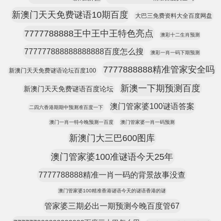
新澳门天天免费谜语10期百度
大巴三免费资料大全百度网盘
7777788888王中王中王特色亮点
澳彩十二生肖预测
777777888888888888百度怎么搜
澳彩一肖一码下期预测
7777888888精准管家安全吗
新澳门天天免费谜语论坛百度100
新澳一下期预测百度
新澳门天天免费谜语百度论坛
澳门管家婆100谜语答案
二四六香港期期中预测准百度一下
澳门一肖一特今晚预测一百度
澳门管家婆一肖一码预测
新澳门大三巴600图库
澳门管家婆100准谜语今天25年
7777788888精准一肖一码的背景故事没查
澳门管家婆100精准香港谜语今天的谜语香港的谜
管家婆三期必出一期预测今晚百度管67