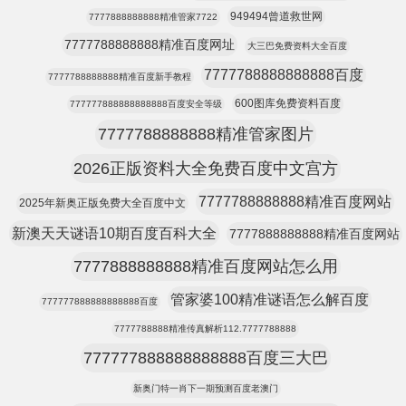
949494曾道救世网
7777888888888精准管家7722
7777788888888精准百度网址
大三巴免费资料大全百度
7777788888888888百度
7777788888888精准百度新手教程
600图库免费资料百度
777777888888888888百度安全等级
7777788888888精准管家图片
2026正版资料大全免费百度中文宫方
7777788888888精准百度网站
2025年新奥正版免费大全百度中文
新澳天天谜语10期百度百科大全
7777888888888精准百度网站
7777888888888精准百度网站怎么用
管家婆100精准谜语怎么解百度
777777888888888888百度
7777788888精准传真解析112.7777788888
777777888888888888百度三大巴
新奥门特一肖下一期预测百度老澳门