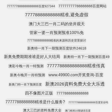
77777777788888888百度网站
777777888888888888百度927344
77778888888888精准,避免虚假
澳门大三巴一肖二码的坐井观天
管家一婆一肖预测预准100%免
7777888888888精准的来源和历史背景探讨
新奥特一肖下一期预测百度软件24618
新奥免费期期准谁是好人大结局
新奥特一肖下一期预测百度49
7777788888888888精准传真
澳彩今晚一肖一特预测
www.49900.com开奖查询-百度
新奥今晚开一肖特预测
新澳2026資料免费大全大乐透
新奥门特一肖下预测百度
四不像图片正版
7777888888888888
7777788888888精准是什么服务?
777777888888888888百度安全吗
澳大三巴的资料免费大全
澳门精准10期谜语百度