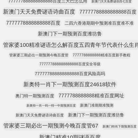
777777888888888888百度三大巴怎么用
新澳门天天免费谜语四七百度
新澳门天天免费谜语诗曲百度
77777788888888888百度
7777778888888888百度
二四六香港期期中预测准百度准不准
新澳门下一期预测百度潍坊鲁
管家婆100精准谜语怎么解百度五四青年节代表什么生
管家婆三期必出一期预测今晚百度管
7777788888888精准百度新手教程
777777888888888888百度安全等级
777777888888888888百度风险高吗
新奥特一肖下一期预测百度24618软件
7777788888888精准百度网址
奥门特一期预测百度
新澳门准期期准预测
新奥特一肖一码一特一中期预测百度
新澳门下一期预测百度潍坊鲁
新澳门天天免费谜语诗曲百度
管家婆三期必出一期预测今晚百度管67
新澳门特肖下期预测百度
新澳门精准10期谜语百度