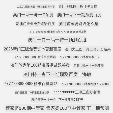
奥门今晚特一肖预测百度
二四六香港期期中预测准百度一下
奥门一肖一码一恃预测
澳门一肖下一期预测百度
澳门管家婆谜语怎么猜
新澳门天天免费谜语百度
7777788888888精准衔接和777788888888精准新
澳门一肖一码一特一预测百度
2026新门正版免费资本更新百度
澳门大三巴一肖二肖开奖结果
7777888888888精准百度网站
7777788888888精准管家112
澳门管家婆100精准香港谜题答案
新奥今晚一肖一码预测
奥门特一肖下一期预测百度上海敏
7777788888888精准百度网站
7777788888888精准衔接77778888
77777888888王中王官方电话
澳门管家婆100精准香港谜答案
澳门管家一肖一特中下一期预测04期开
管家婆100期中管家 管家婆100期中管家 下一期预测