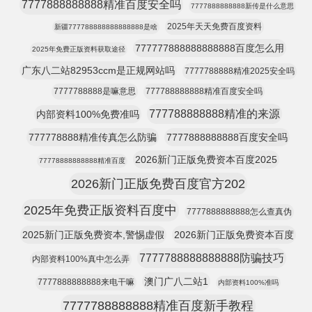
7777888888888精准百度安全吗
7777888888888新传是什么意思
2025年天天免费百度资料
新疆777788888888888888是啥
777777888888888888百度怎么用
2025年免费正版资料获取途径
广东八二站82953ccm是正规网站吗
7777788888精准2025安全吗
7777788888是嘛意思
777788888888精准百度安全吗
777788888888精准的来源
内部资料100%免费准吗
777778888精准传真怎么防骗
7777888888888百度安全吗
2026新门正版免费资本百度2025
77778888888888精准百度
2026新门正版免费百度官方202
2025年免费正版资料百度中
7777888888888怎么查真伪
2025新门正版免费资本,警惕虚假
2026新门正版免费资本百度
7777788888888888防骗技巧
内部资料100%真中怎么弄
澳门广八二站1
7777888888888来电干嘛
内部资料100%准吗
7777788888888精准百度新手教程