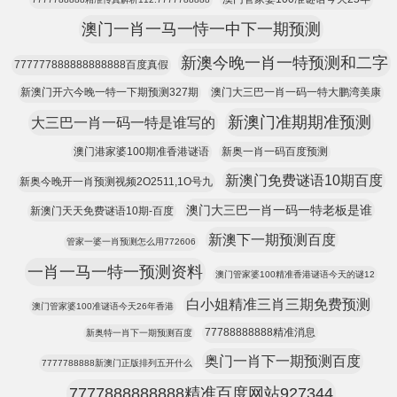
澳门一肖一马一恃一中下一期预测
新澳今晚一肖一特预测和二字
777777888888888888百度真假
新澳门开六今晚一特一下期预测327期
澳门大三巴一肖一码一特大鹏湾美康
新澳门准期期准预测
大三巴一肖一码一特是谁写的
澳门港家婆100期准香港谜语
新奥一肖一码百度预测
新澳门免费谜语10期百度
新奥今晚开一肖预测视频2O2511,1O号九
澳门大三巴一肖一码一特老板是谁
新澳门天天免费谜语10期-百度
新澳下一期预测百度
管家一婆一肖预测怎么用772606
一肖一马一特一预测资料
澳门管家婆100精准香港谜语今天的谜12
白小姐精准三肖三期免费预测
澳门管家婆100准谜语今天26年香港
77788888888精准消息
新奥特一肖下一期预测百度
奥门一肖下一期预测百度
7777788888新澳门正版排列五开什么
7777888888888精准百度网站927344