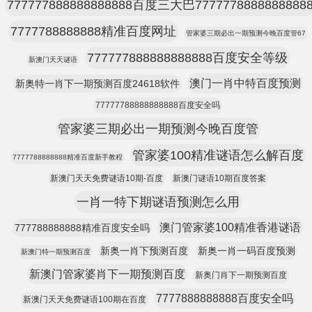
777777888888888888百度三大巴7777778888888888
7777788888888精准百度网址
管家婆三期必出一期预测今晚百度管67
777777888888888888百度安全等级
新澳门天天谜语
澳门一肖中特百度预测
新奥特一肖下一期预测百度24618软件
77777788888888888百度安全吗
管家婆三期必出一期预测今晚百度管
管家婆100精准谜语怎么解百度
7777788888888精准百度新手教程
新澳门天天免费谜语10期-百度
新澳门谜语10期百度答案
一肖一特下期谜语预测怎么用
澳门管家婆100精准香港谜语
777788888888精准百度安全吗
新奥一肖下预测百度
新奥一肖一码百度预测
新澳门特一期预测百度
新澳门管家婆肖下一期预测百度
新奥门肖下一期预测百度
7777888888888百度安全吗
新澳门天天免费谜语100期在百度