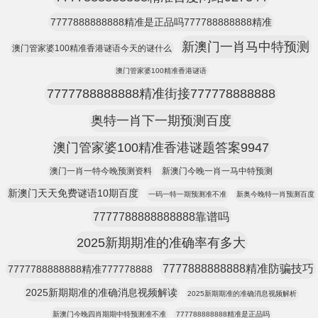
7777888888888精准是正品吗777788888888精准
新澳门一肖马中特预测
澳门管家婆100精准香港谜语今天的谜什么
澳门管家婆100精准香港谜语
7777788888888精准街接777778888888
奥特一肖下一期预测百度
澳门管家婆100精准香港谜题答案9947
澳门一肖一特今晚预测资料
新澳门今晚一肖一马中特预测
新澳门天天免费谜语10期百度
一码一特一期预测准不准
新奥今晚特一肖预测百度
7777788888888888靠谱吗
2025新期期准的准确率有多大
7777888888888精准防骗技巧
7777788888888精准777778888
2025新期期准的准确消息视频解读
2025新期期准的准确消息视频解析
新澳门今晚四肖期期中特预测准不准
777788888888精准是正品吗